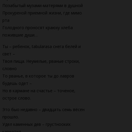
Позабытый музами-матерями в душной
Прокуреной приемной жизни, где мимо
рта
Голодного проносят краюху хлеба
пожившие души…
Ты – ребенок, tabularasa снега белей и
свет –
Твоя пища. Неумелые, рваные строки,
словно
То рванье, в которое ты до лавров
будешь одет –
Но в кармане на счастье – точеное,
острое слово.
Это быо недавно – двадцать семь вёсен
прошло.
Удел каменных дев – грустнооких
кариатид