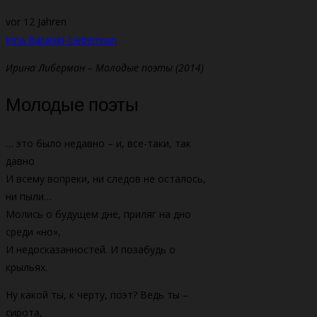
vor 12 Jahren
Irina Batalski-Lieberman
Ирина Либерман – Молодые поэты (2014)
Молодые поэты
… это было недавно – и, все-таки, так
давно
И всему вопреки, ни следов не осталось,
ни пыли…
Молись о будущем дне, приляг на дно
среди «но»,
И недосказанностей. И позабудь о
крыльях.
Ну какой ты, к черту, поэт? Ведь ты –
сирота,