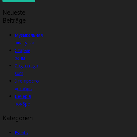
Neueste
Beiträge
Музыкальная
шкатулка
Старые
раны
Cogito ergo
sum
Это просто
декабрь
Вечер в
ноябре
Kategorien
Events