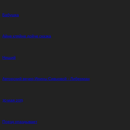
Бабушка
Айне кляйне дойче сказка
Нищий
Авторский вечер Ирины Сивцовой – Либерман
30 мая 2015
Поезд опаздывает