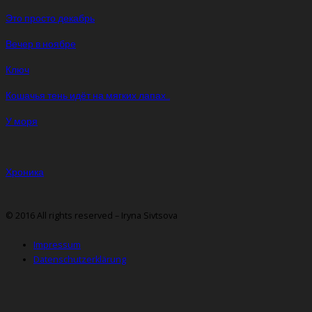
Это просто декабрь
Вечер в ноябре
Ключ
Кошачья тень идёт на мягких лапах…
У моря
Хроника
© 2016 All rights reserved – Iryna Sivtsova
Impressum
Datenschutzerklärung